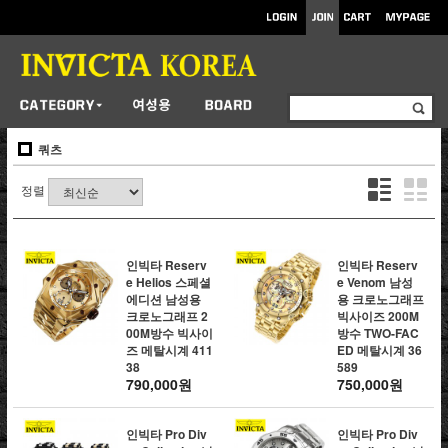
쿼츠
정렬
인빅타 Reserv
인빅타 Reserv
e Helios 스페셜
e Venom 남성
에디션 남성용
용 크로노그래프
크로노그래프 2
빅사이즈 200M
00M방수 빅사이
방수 TWO-FAC
즈 메탈시계 411
ED 메탈시계 36
38
589
790,000원
750,000원
인빅타 Pro Div
인빅타 Pro Div