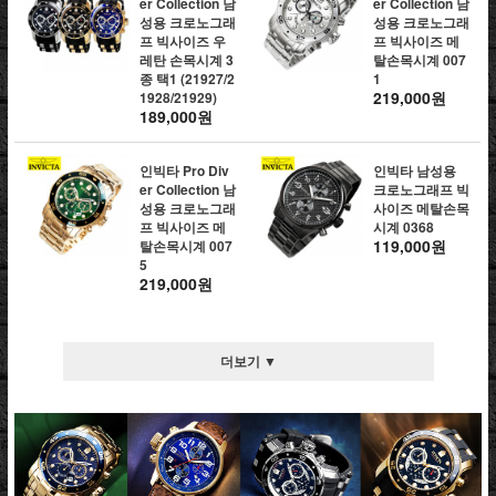
er Collection 남
er Collection 남
성용 크로노그래
성용 크로노그래
프 빅사이즈 우
프 빅사이즈 메
레탄 손목시계 3
탈손목시계 007
종 택1 (21927/2
1
219,000원
1928/21929)
189,000원
인빅타 Pro Div
인빅타 남성용
er Collection 남
크로노그래프 빅
성용 크로노그래
사이즈 메탈손목
프 빅사이즈 메
시계 0368
119,000원
탈손목시계 007
5
219,000원
더보기 ▼