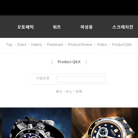
Faq
Event
Gallery
Freeboard
Product Review
Notice
Product Q&A
[
]
Product Q&A
비밀번호
확인
취소
목록