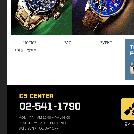
NOTICE
FAQ
EVENT
+ 회원가입혜택
MON - FRI : AM 10:00 ~ PM : 06:00
LUNCH : PM 12:00 ~ PM : 01:00
공지
SAT / SUN / HOLIDAY OFF